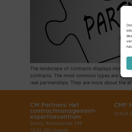
Om 
inf
dez
ver
nad
The landscape of contracts displays increasin
contracts. The most common types are the tr
real partnerships. They are more about the ef
CM Partners: Het
CMP N
contractmanagement-
Schrijf j
expertisecentrum
Sonny Rollinsstraat 149
3543 GR Utrecht