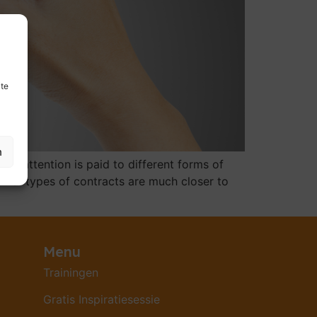
ite
n
re attention is paid to different forms of
wer types of contracts are much closer to
Menu
Trainingen
Gratis Inspiratiesessie