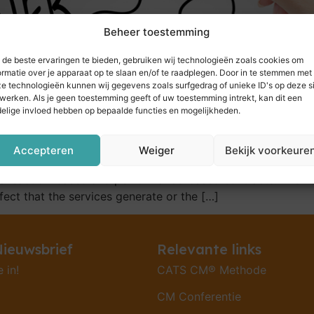
Beheer toestemming
de beste ervaringen te bieden, gebruiken wij technologieën zoals cookies om
ormatie over je apparaat op te slaan en/of te raadplegen. Door in te stemmen met
e technologieën kunnen wij gegevens zoals surfgedrag of unieke ID's op deze s
werken. Als je geen toestemming geeft of uw toestemming intrekt, kan dit een
elige invloed hebben op bepaalde functies en mogelijkheden.
Accepteren
Weiger
Bekijk voorkeure
g diversity. An increasingly common development is that mo
ansaction-based and performance-based contracts. The ne
fect that the services generate or the […]
ieuwsbrief
Relevante links
e in!
CATS CM® Methode
CM Conferentie