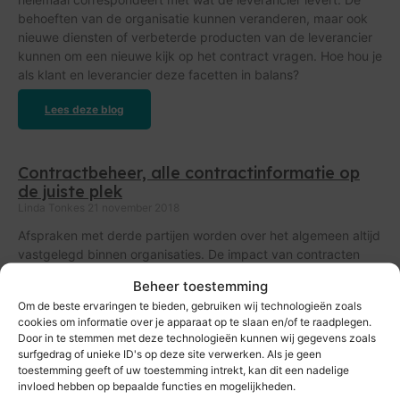
behoeften van de organisatie kunnen veranderen, maar ook
nieuwe diensten of verbeterde producten van de leverancier
kunnen om een nieuwe kijk op het contract vragen. Hoe hou je
als klant en leverancier deze facetten in balans?
Lees deze blog
Contractbeheer, alle contractinformatie op
de juiste plek
Linda Tonkes
21 november 2018
Afspraken met derde partijen worden over het algemeen altijd
vastgelegd binnen organisaties. De impact van contracten
kan variëren van klein tot groot. Hoewel de impact
Beheer toestemming
Om de beste ervaringen te bieden, gebruiken wij technologieën zoals
Lees deze blog
cookies om informatie over je apparaat op te slaan en/of te raadplegen.
Door in te stemmen met deze technologieën kunnen wij gegevens zoals
surfgedrag of unieke ID's op deze site verwerken. Als je geen
Wat is het verschil tussen
toestemming geeft of uw toestemming intrekt, kan dit een nadelige
invloed hebben op bepaalde functies en mogelijkheden.
contractmanagement en contractbeheer?