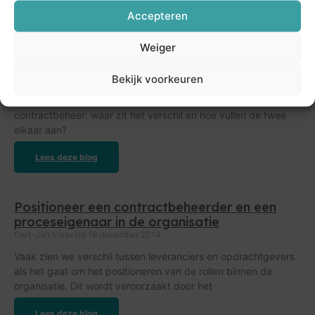
Monique Liedtke
31 mei 2018
Accepteren
Contractmanagement en contractbeheer zijn hot. De twee
termen worden nog wel eens door elkaar gebruikt, terwijl er
Weiger
een wezenlijk verschil is. Om ervoor te zorgen dat er geen
misverstanden ontstaan en duidelijk is wie wat doet, zijn
Bekijk voorkeuren
goede afspraken een must. Alleen zo kun je effectief en
efficiënt samenwerken. Contractmanagement versus
contractbeheer: waar zit het verschil en hoe vullen de twee
elkaar aan?
Lees deze blog
Positioneer een contractbeheerder en een
proceseigenaar in de organisatie
Gert-Jan Vlasveld
18 december 2014
Vaak zien we verschil tussen leveranciers en opdrachtgevers
als het gaat om het positioneren van de rollen binnen de
organisatie. Dit wordt veroorzaakt door het
Lees deze blog