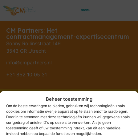
CM Partners: Het
contractmanagement-expertisecentrum
Sonny Rollinsstraat 149
3543 GR Utrecht
info@cmpartners.nl
+31 852 10 05 31
Beheer toestemming
Om de beste ervaringen te bieden, gebruiken wij technologieën zoals
© Copyright CM Partners 2026
cookies om informatie over je apparaat op te slaan en/of te raadplegen.
Bedrijfsgegevens
|
Algemene voorwaarden
|
Privacy
Door in te stemmen met deze technologieën kunnen wij gegevens zoals
surfgedrag of unieke ID's op deze site verwerken. Als je geen
Policy
|
Cookiebeleid
toestemming geeft of uw toestemming intrekt, kan dit een nadelige
invloed hebben op bepaalde functies en mogelijkheden.