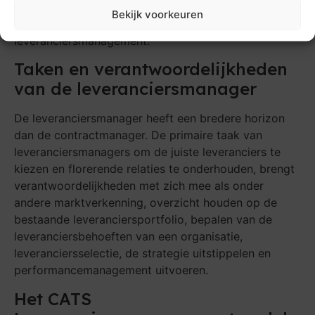
allemaal informatie over een leverancier, wat weer
Bekijk voorkeuren
nuttige inzichten oplevert voor
leveranciersmanagement.
Taken en verantwoordelijkheden
van de leveranciersmanager
De leveranciersmanager heeft een bredere horizon
dan de contractmanager. De primaire taak van
leveranciersmanagers om de juiste leveranciers te
kiezen en florerende relaties te onderhouden, brengt
verantwoordelijkheden met zich mee als onder
andere marktverkenning, overzicht houden op de
bestaande leveranciersportfolio, bepalen van de
leveranciersbehoeften van een organisatie,
leveranciersselectie, de strategie uitstippelen en
performancemanagement uitvoeren.
Het CATS