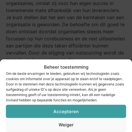
organisaties, omdat zij voor hun eigen succes in
toenemende mate afhankelijk van hun leveranciers.
Je kunt stellen dat het een van de kerntaken van een
organisatie is geworden. De behoefte om dit goed te
doen ontstaat doordat organisaties steeds meer
focussen op hun corebusiness en de rest uitbesteden
aan partijen die deze taken efficiënter kunnen
vervullen. Door de stijging van outsourcing wordt de
impact van leveranciers op de
organisatiedoelstellingen steeds groter; leveranciers
Beheer toestemming
spelen dus een steeds bepalender rol in factoren als
Om de beste ervaringen te bieden, gebruiken wij technologieën zoals
cookies om informatie over je apparaat op te slaan en/of te raadplegen.
omzet en strategische doeleinden.
Door in te stemmen met deze technologieën kunnen wij gegevens zoals
surfgedrag of unieke ID's op deze site verwerken. Als je geen
De connectie met contractmanagement zit ‘m in het
toestemming geeft of uw toestemming intrekt, kan dit een nadelige
feit dat voor goed contractmanagement een goede
invloed hebben op bepaalde functies en mogelijkheden.
samenwerking met de leverancier ook essentieel is.
Accepteren
Alleen is daarbij het primaire doel het realiseren van
de contractdoelstellingen. Maar ook de
Weiger
contractmanager verzamelt gedurende een contract