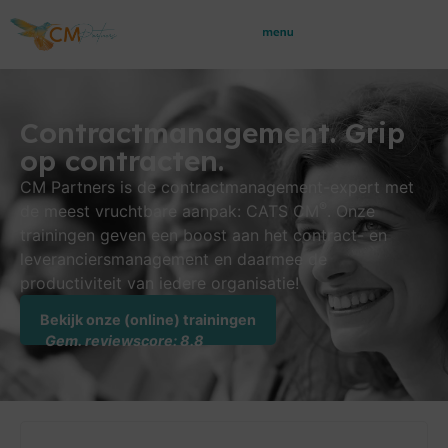
Contractmanagement. Grip
op contracten.
CM Partners is de contractmanagement-expert met
®
de meest vruchtbare aanpak: CATS CM
. Onze
trainingen geven een boost aan het contract- en
leveranciers­management en daarmee de
productiviteit van iedere organisatie!
Bekijk onze (online) trainingen
Gem. reviewscore: 8.8