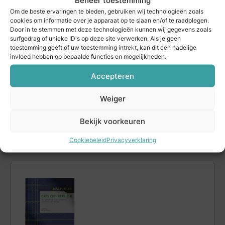
Beheer toestemming
Ieder jaar organiseert CM Partners in het
Om de beste ervaringen te bieden, gebruiken wij technologieën zoals
najaar de Nationale Contractmanagement
cookies om informatie over je apparaat op te slaan en/of te raadplegen.
Conferentie, een evenement met
Door in te stemmen met deze technologieën kunnen wij gegevens zoals
toonaangevende keynote-sprekers,
surfgedrag of unieke ID's op deze site verwerken. Als je geen
toestemming geeft of uw toestemming intrekt, kan dit een nadelige
verdiepende sessies rond contract­
invloed hebben op bepaalde functies en mogelijkheden.
management en CATS CM® en levendige
discussies over de toekomst van ons vak.
Accepteren
Voor de editie van 2026 is de reguliere
inschrijving nu geopend.
Weiger
Meer informatie
Bekijk voorkeuren
Cookiebeleid
Privacyverklaring