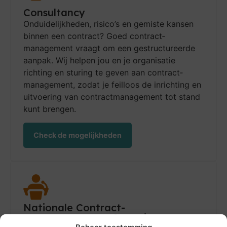
Consultancy
Onduidelijkheden, risico’s en gemiste kan­sen
binnen een contract? Goed contract­
management vraagt om een gestruc­tureerde
aanpak. Wij helpen jou en je orga­nis­atie
richting en sturing te geven aan contract­
management, zodat je feilloos de inrichting en
uitvoering van contract­management tot stand
kunt brengen.
Check de mogelijkheden
Nationale Contract-
management Conferentie