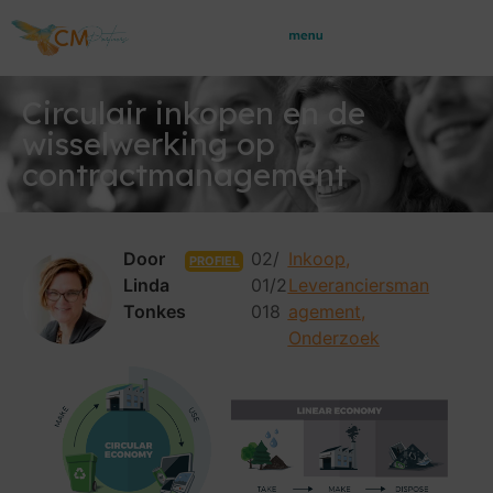
Circulair inkopen en de
wisselwerking op
contractmanagement
Door
02/
Inkoop
,
PROFIEL
Linda
01/2
Leveranciersman
Tonkes
018
agement
,
Onderzoek