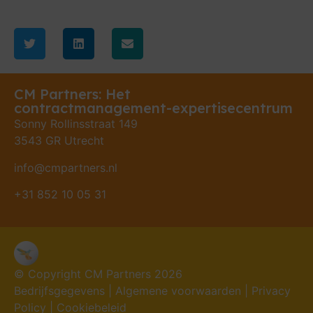
CM Partners: Het
contractmanagement-expertisecentrum
Sonny Rollinsstraat 149
3543 GR Utrecht
info@cmpartners.nl
+31 852 10 05 31
© Copyright CM Partners 2026
Bedrijfsgegevens
|
Algemene voorwaarden
|
Privacy
Policy
|
Cookiebeleid