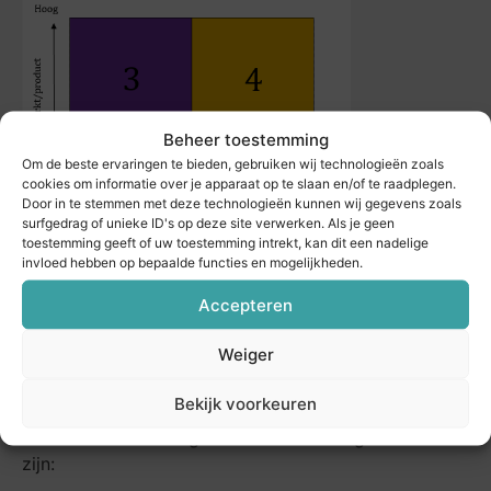
Beheer toestemming
Om de beste ervaringen te bieden, gebruiken wij technologieën zoals
cookies om informatie over je apparaat op te slaan en/of te raadplegen.
Door in te stemmen met deze technologieën kunnen wij gegevens zoals
surfgedrag of unieke ID's op deze site verwerken. Als je geen
toestemming geeft of uw toestemming intrekt, kan dit een nadelige
invloed hebben op bepaalde functies en mogelijkheden.
Accepteren
Verbeteracties
Weiger
contractmanagement
Bekijk voorkeuren
De verbeteracties die in het onderzoek aangegeven
worden om door te groeien naar een hoger niveau
zijn: