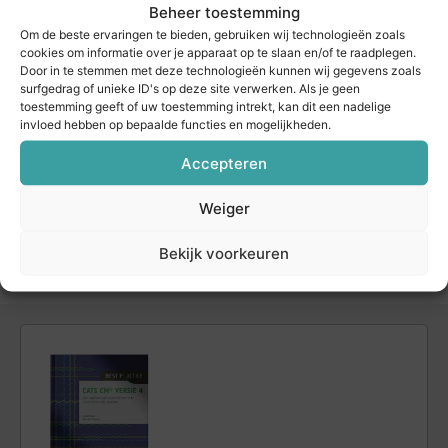
Ieder jaar organiseert CM Partners in het
Beheer toestemming
najaar de Nationale Contractmanagement
Om de beste ervaringen te bieden, gebruiken wij technologieën zoals
Conferentie, een evenement met
cookies om informatie over je apparaat op te slaan en/of te raadplegen.
Door in te stemmen met deze technologieën kunnen wij gegevens zoals
toonaangevende keynote-sprekers,
surfgedrag of unieke ID's op deze site verwerken. Als je geen
verdiepende sessies rond contract­
toestemming geeft of uw toestemming intrekt, kan dit een nadelige
management en CATS CM® en levendige
invloed hebben op bepaalde functies en mogelijkheden.
discussies over de toekomst van ons vak.
Accepteren
Voor de editie van 2026 is de reguliere
inschrijving nu geopend.
Weiger
Meer informatie
Bekijk voorkeuren