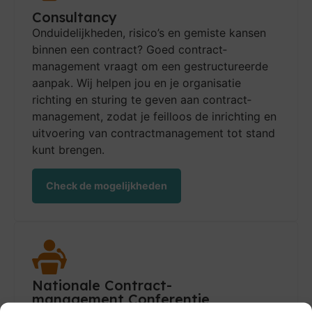
Consultancy
Onduidelijkheden, risico’s en gemiste kan­sen
binnen een contract? Goed contract­
management vraagt om een gestruc­tureerde
aanpak. Wij helpen jou en je orga­nis­atie
richting en sturing te geven aan contract­
management, zodat je feilloos de inrichting en
uitvoering van contract­management tot stand
kunt brengen.
Check de mogelijkheden
Nationale Contract-
management Conferentie