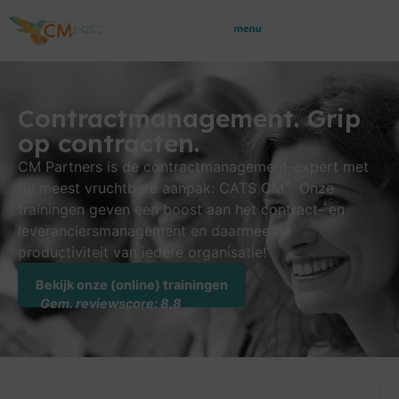
Contractmanagement. Grip
op contracten.
CM Partners is de contractmanagement-expert met
®
de meest vruchtbare aanpak: CATS CM
. Onze
trainingen geven een boost aan het contract- en
leveranciers­management en daarmee de
productiviteit van iedere organisatie!
Bekijk onze (online) trainingen
Gem. reviewscore: 8.8