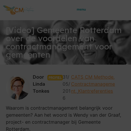
[Video] Gemeente Rotterdam
over de voordelen van
contractmanagement voor
gemeenten
Door
31/
CATS CM Methode
,
PROFIEL
Linda
05/
Contractmanageme
Tonkes
201
nt
,
Klantreferenties
6
Waarom is contractmanagement belangrijk voor
gemeenten? Aan het woord is Wendy van der Graaf,
project- en contractmanager bij Gemeente
Rotterdam.