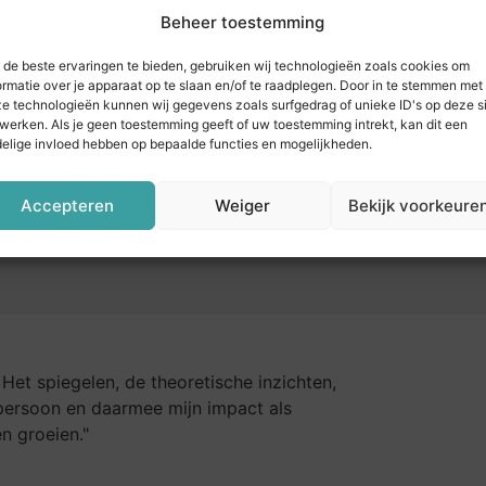
ever kunnen opereren in ver­schil­lende situaties.
Beheer toestemming
de beste ervaringen te bieden, gebruiken wij technologieën zoals cookies om
ormatie over je apparaat op te slaan en/of te raadplegen. Door in te stemmen met
e technologieën kunnen wij gegevens zoals surfgedrag of unieke ID's op deze s
werken. Als je geen toestemming geeft of uw toestemming intrekt, kan dit een
elige invloed hebben op bepaalde functies en mogelijkheden.
Accepteren
Weiger
Bekijk voorkeure
 Het spiegelen, de theoretische inzichten,
persoon en daarmee mijn impact als
n groeien."