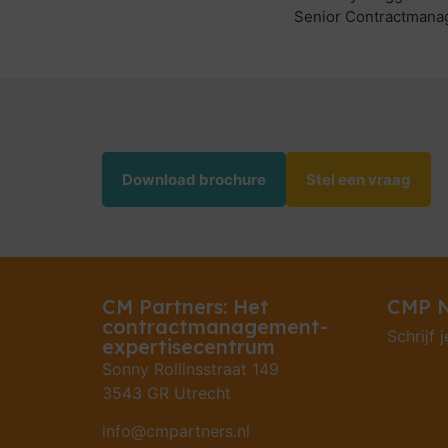
Senior Contractmana
Download brochure
Stel een vraag
CM Partners: Het
CMP N
contractmanagement-
Schrijf j
expertisecentrum
Sonny Rollinsstraat 149
3543 GR Utrecht
info@cmpartners.nl