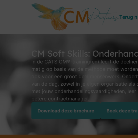
Terug n
CM Soft Skills: Onderhan
In de CATS CM®-trai­ning(en) leert de deelneme
ma­tig op basis van de methode moet worden
ook voor een groot deel men­sen­werk. Onder­ha
van de dag, zowel in je eigen orga­ni­satie als
met jouw on­der­han­de­lings­vaar­dig­he­den, lee
betere con­tract­mana­ger.
Download deze brochure
Boek deze tra