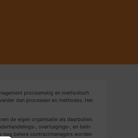
­a­ge­ment pro­ces­ma­tig en me­tho­disch
rd verder dan processen en methodes. Het
en de eigen orga­ni­satie als daar­bui­ten.
­han­de­lings-, over­tui­gings-, en beïn­
t ze nog betere contract­managers worden