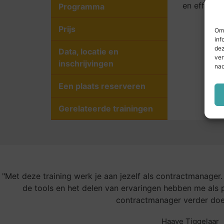
en effec­ti
Programma
Prijs
Om 
inf
dez
Data, locatie en
ver
inschrijvingen
nad
Een plaats reserveren
Gerelateerde trainingen
"Met deze training werk je aan jezelf als contractmanager.
de tools en het delen van ervaringen hebben me als 
contractmanager verder doe
Haaye Tiggelaar