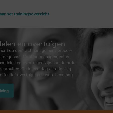
aar het trainingsoverzicht
delen en overtuigen
r hoe con­tract­man­a­ge­ment pro­ces­
 toegepast. Contractmanage­ment is
n­delen en over­tui­gen zijn aan de orde
 daar­bui­ten. Ga in één dag aan de slag
r effectief over­tui­gen en wordt een nog
ining