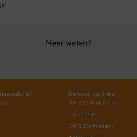
ger
Meer weten?
ieuwsbrief
Relevante links
e in!
CATS CM® Methode
CM Conferentie
CATS CM Academy