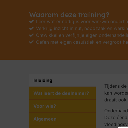
Waarom deze training?
Leer wat er nodig is voor win-win onderha
Verkrijg inzicht in nut, noodzaak en werk
Ontwikkel en verfijn je eigen onderhande
Oefen met eigen casuïstiek en vergroot het
Inleiding
Tijdens d
kan worden
Wat leert de deelnemer?
draait ook 
Voor wie?
Onder­han­d
Deze ééndaa
Algemeen
vloe­dings­