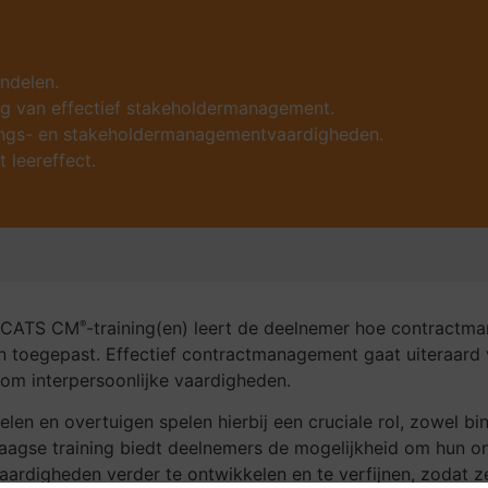
ndelen.
ing van effectief stakeholdermanagement.
lings- en stakeholdermanagementvaardigheden.
 leereffect.
e CATS CM
-trai­ning(en) leert de deelnemer hoe con­tract­man
®
 toegepast. Effectief con­tract­man­a­ge­ment gaat uiteraa
om inter­per­soon­lijke vaar­dig­heden.
elen en over­tui­gen spelen hierbij een cruciale rol, zowel binn
gse training biedt deel­nemers de mogelijk­heid om hun on­der
vaar­dig­heden verder te ont­wik­kelen en te verfijnen, zoda