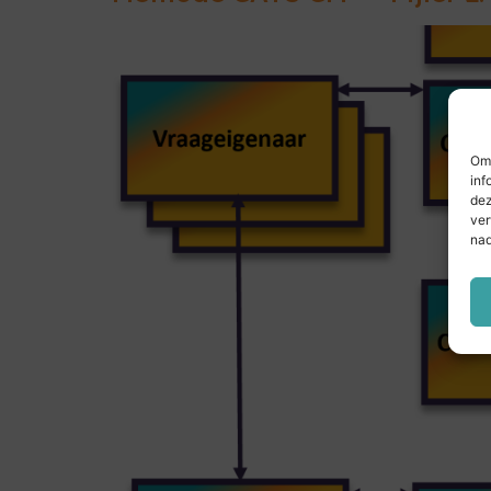
Om 
inf
dez
ver
nad