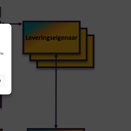
ite
n