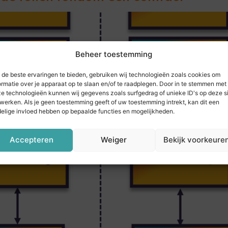
Beheer toestemming
de beste ervaringen te bieden, gebruiken wij technologieën zoals cookies om
ormatie over je apparaat op te slaan en/of te raadplegen. Door in te stemmen met
e technologieën kunnen wij gegevens zoals surfgedrag of unieke ID's op deze s
werken. Als je geen toestemming geeft of uw toestemming intrekt, kan dit een
elige invloed hebben op bepaalde functies en mogelijkheden.
Accepteren
Weiger
Bekijk voorkeure