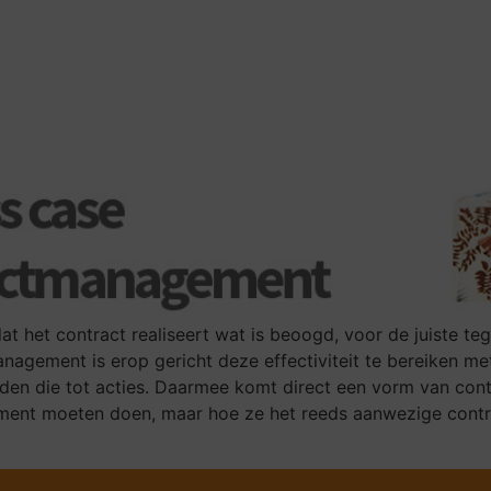
t het contract realiseert wat is beoogd, voor de juiste t
anagement is erop gericht deze effectiviteit te bereiken m
iden die tot acties. Daarmee komt direct een vorm van con
ment moeten doen, maar hoe ze het reeds aanwezige contr