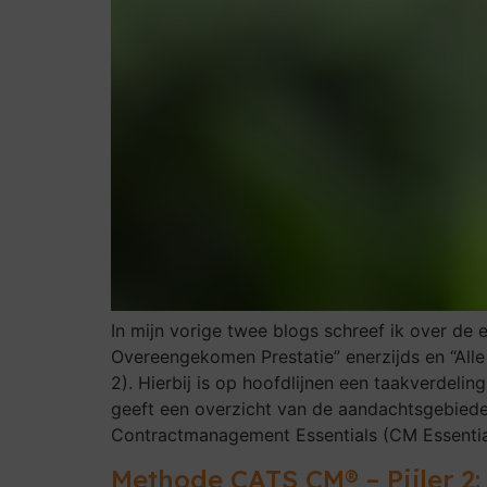
In mijn vorige twee blogs schreef ik over d
Overeengekomen Prestatie” enerzijds en “Alle 
2). Hierbij is op hoofdlijnen een taakverdelin
geeft een overzicht van de aandachtsgebied
Contractmanagement Essentials (CM Essentia
Methode CATS CM® – Pijler 2: