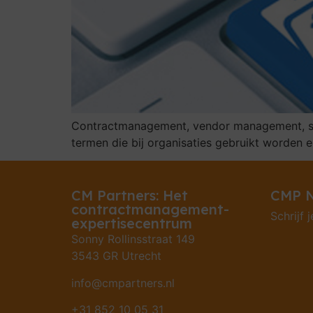
Contractmanagement, vendor management, su
termen die bij organisaties gebruikt worden e
CM Partners: Het
CMP N
contractmanagement-
Schrijf j
expertisecentrum
Sonny Rollinsstraat 149
3543 GR Utrecht
info@cmpartners.nl
+31 852 10 05 31