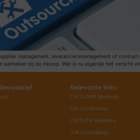
pplier management, leveranciersmanagement of contract-
n aanhaken bij de inkoop. Wat is nu eigenlijk het verschil 
ieuwsbrief
Relevante links
e in!
CATS CM® Methode
CM Conferentie
CATS CM Academy
JvB Scriptieprijs