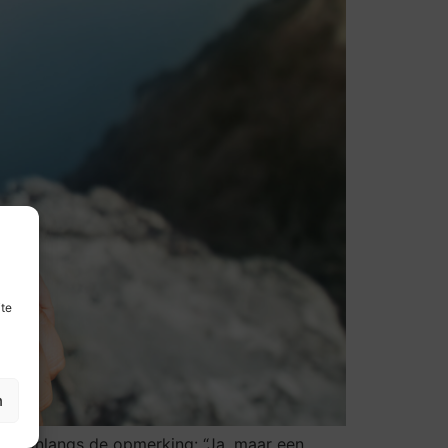
ite
n
n we onlangs de opmerking: “Ja, maar een