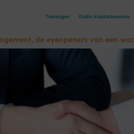
Trainingen
Gratis Inspiratiesessie
nagement, de eyeopeners van een wa