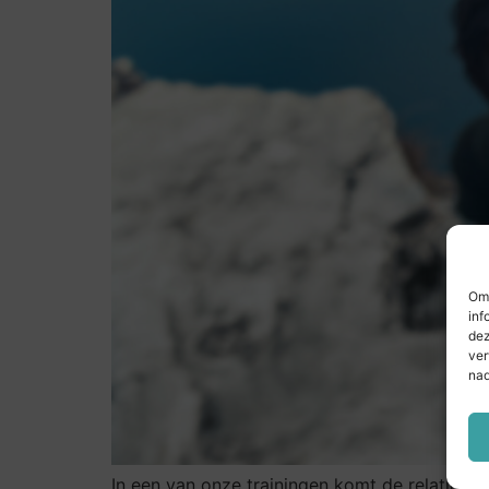
Om 
inf
dez
ver
nad
In een van onze trainingen komt de relatie tu