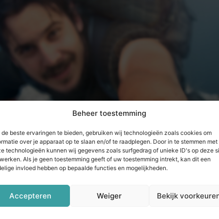
Beheer toestemming
de beste ervaringen te bieden, gebruiken wij technologieën zoals cookies om
ormatie over je apparaat op te slaan en/of te raadplegen. Door in te stemmen met
e technologieën kunnen wij gegevens zoals surfgedrag of unieke ID's op deze s
werken. Als je geen toestemming geeft of uw toestemming intrekt, kan dit een
elige invloed hebben op bepaalde functies en mogelijkheden.
Accepteren
Weiger
Bekijk voorkeure
ssen de contractpartijen ter sprake. Van een cursist krege