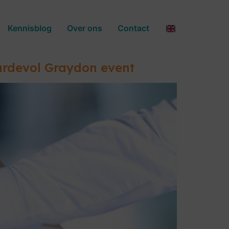
Kennisblog
Over ons
Contact
ardevol Graydon event