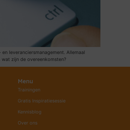
 en leveranciersmanagement. Allemaal
en wat zijn de overeenkomsten?
Menu
Trainingen
Gratis Inspiratiesessie
Kennisblog
Over ons