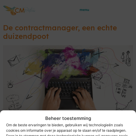
De contractmanager, een echte
duizendpoot
Beheer toestemming
In steeds meer organisaties ontstaat de functie van
Om de beste ervaringen te bieden, gebruiken wij technologieën zoals
cookies om informatie over je apparaat op te slaan en/of te raadplegen.
contractmanager, omdat het belang van het proactief
Door in te stemmen met deze technologieën kunnen wij gegevens zoals