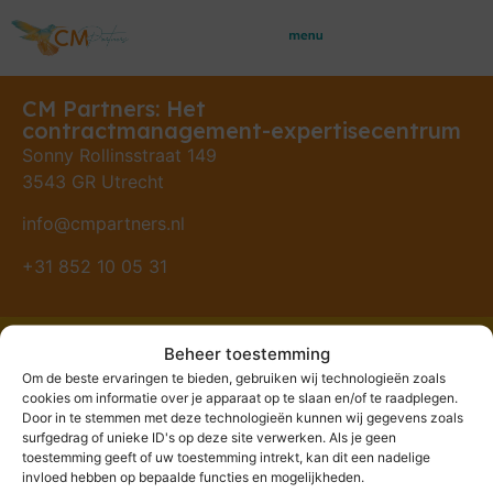
CM Partners: Het
contractmanagement-expertisecentrum
Sonny Rollinsstraat 149
3543 GR Utrecht
info@cmpartners.nl
+31 852 10 05 31
Beheer toestemming
Om de beste ervaringen te bieden, gebruiken wij technologieën zoals
© Copyright CM Partners 2026
cookies om informatie over je apparaat op te slaan en/of te raadplegen.
Bedrijfsgegevens
|
Algemene voorwaarden
|
Privacy
Door in te stemmen met deze technologieën kunnen wij gegevens zoals
surfgedrag of unieke ID's op deze site verwerken. Als je geen
Policy
|
Cookiebeleid
toestemming geeft of uw toestemming intrekt, kan dit een nadelige
invloed hebben op bepaalde functies en mogelijkheden.